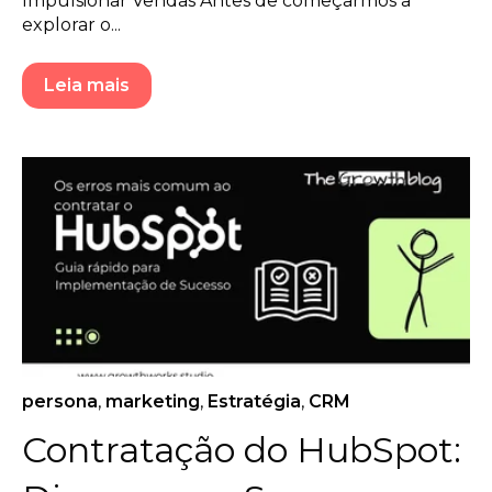
Impulsionar Vendas Antes de começarmos a
explorar o...
Leia mais
persona
,
marketing
,
Estratégia
,
CRM
Contratação do HubSpot: